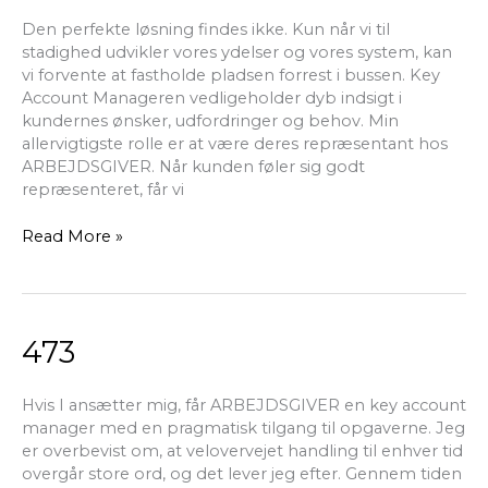
Den perfekte løsning findes ikke. Kun når vi til
stadighed udvikler vores ydelser og vores system, kan
vi forvente at fastholde pladsen forrest i bussen. Key
Account Manageren vedligeholder dyb indsigt i
kundernes ønsker, udfordringer og behov. Min
allervigtigste rolle er at være deres repræsentant hos
ARBEJDSGIVER. Når kunden føler sig godt
repræsenteret, får vi
Read More »
473
473
Hvis I ansætter mig, får ARBEJDSGIVER en key account
manager med en pragmatisk tilgang til opgaverne. Jeg
er overbevist om, at velovervejet handling til enhver tid
overgår store ord, og det lever jeg efter. Gennem tiden