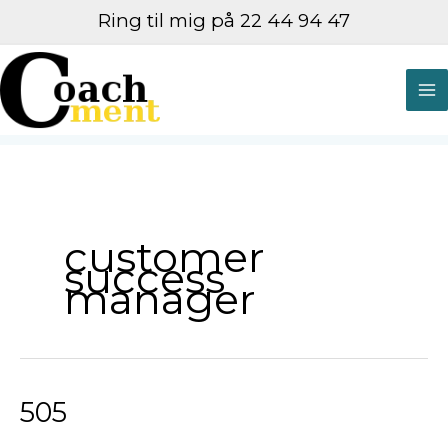
Gå
Ring til mig på 22 44 94 47
til
indholdet
M
M
customer
success
manager
505
505