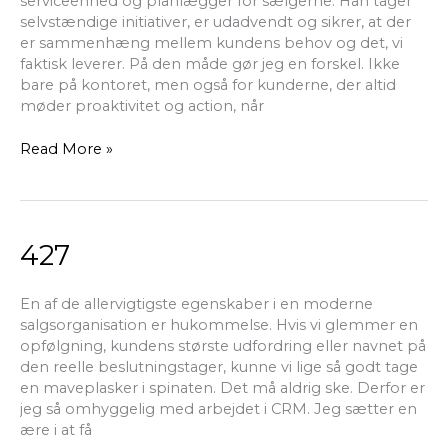
serviceenhed og planlægger for sælgerne. Han tager
selvstændige initiativer, er udadvendt og sikrer, at der
er sammenhæng mellem kundens behov og det, vi
faktisk leverer. På den måde gør jeg en forskel. Ikke
bare på kontoret, men også for kunderne, der altid
møder proaktivitet og action, når
Read More »
427
427
En af de allervigtigste egenskaber i en moderne
salgsorganisation er hukommelse. Hvis vi glemmer en
opfølgning, kundens største udfordring eller navnet på
den reelle beslutningstager, kunne vi lige så godt tage
en maveplasker i spinaten. Det må aldrig ske. Derfor er
jeg så omhyggelig med arbejdet i CRM. Jeg sætter en
ære i at få