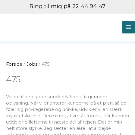
Gå
Ring til mig på 22 44 94 47
til
indholdet
M
M
Forside
Jobs
475
475
Vejen til den gode kunderelation går gennem
oplysning. Når vi orienterer kunderne på et plan, så de
føler sig privilegerede og unikke, udvikler vi en stærk
loyalitetsfølelse. Den sikrer, at vi står forrest, når kunden
uddeler billetterne til næste del af rejsen. Det er min
helt store styrke. Jeg sætter en ære i at arbejde
relationsbaseret og med kommunikation som en af