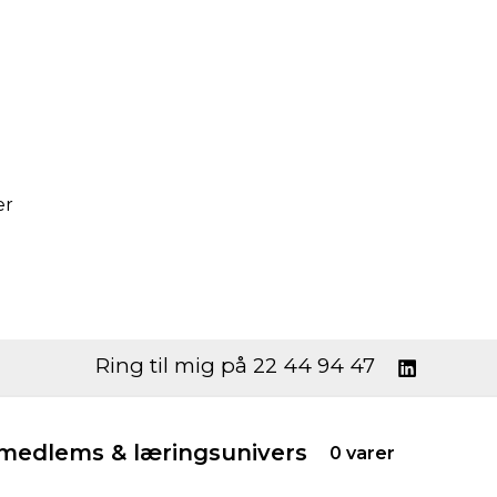
er
Ring til mig på 22 44 94 47
edlems & læringsunivers
0 varer