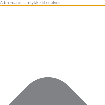
Gå
Marketing
Statistikker
Præferencer
Funktionsdygtig
Administrer samtykke til cookies
til
indholdet