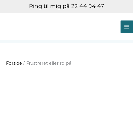
Gå
Ring til mig på 22 44 94 47
til
indholdet
M
M
Forside
Frustreret eller ro på