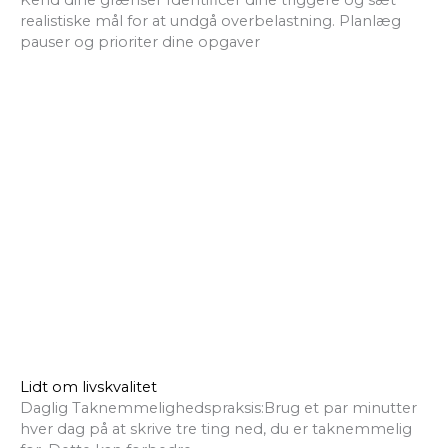
Kend dine grænser Identificér dine triggere og sæt
realistiske mål for at undgå overbelastning. Planlæg
pauser og prioriter dine opgaver
Lidt om livskvalitet
Daglig Taknemmelighedspraksis:Brug et par minutter
hver dag på at skrive tre ting ned, du er taknemmelig