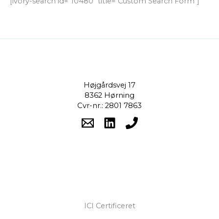
[ivory-search id="10480" title="Custom Search Form"]
Højgårdsvej 17
8362 Hørning
Cvr-nr.: 2801 7863
ICI Certificeret