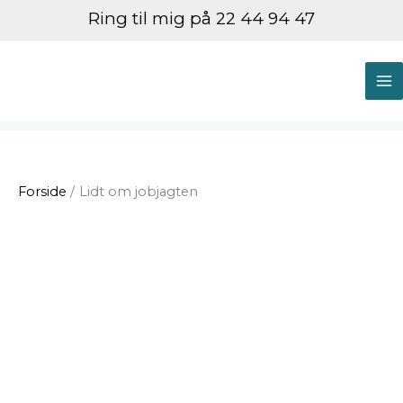
Gå
Ring til mig på 22 44 94 47
til
indholdet
M
M
Forside
Lidt om jobjagten