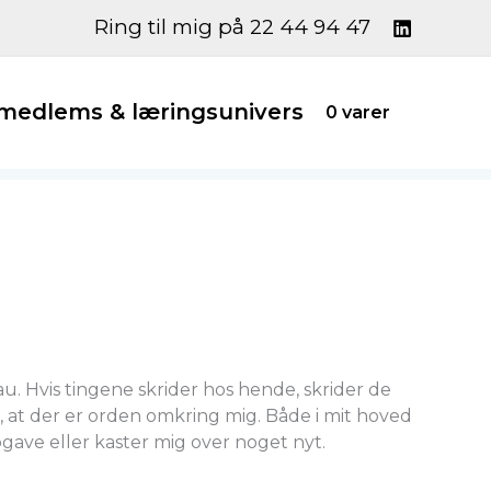
Ring til mig på 22 44 94 47
edlems & læringsunivers
0 varer
au. Hvis tingene skrider hos hende, skrider de
t, at der er orden omkring mig. Både i mit hoved
pgave eller kaster mig over noget nyt.