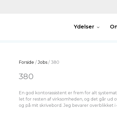
Gå
til
indholdet
Ydelser
O
Forside
Jobs
380
380
En god kontorassistent er frem for alt systemati
let for resten af virksomheden, og det går ud o
og på mit skrivebord. Jeg bevarer overblikket i