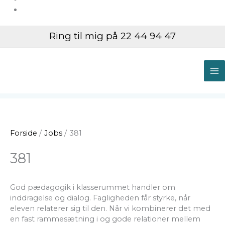
Ring til mig på 22 44 94 47
M
M
Forside
Jobs
381
381
God pædagogik i klasserummet handler om
inddragelse og dialog. Fagligheden får styrke, når
eleven relaterer sig til den. Når vi kombinerer det med
en fast rammesætning i og gode relationer mellem