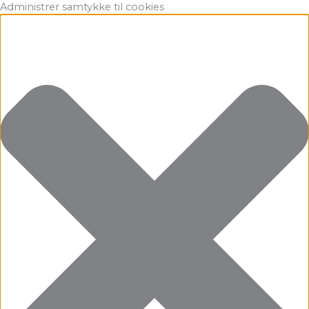
Gå
Marketing
Statistikker
Præferencer
Funktionsdygtig
Administrer samtykke til cookies
til
indholdet