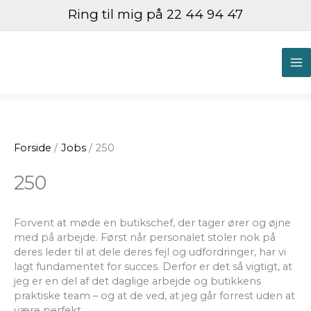
Gå
Ring til mig på 22 44 94 47
til
indholdet
M
M
Forside
Jobs
250
250
Forvent at møde en butikschef, der tager ører og øjne
med på arbejde. Først når personalet stoler nok på
deres leder til at dele deres fejl og udfordringer, har vi
lagt fundamentet for succes. Derfor er det så vigtigt, at
jeg er en del af det daglige arbejde og butikkens
praktiske team – og at de ved, at jeg går forrest uden at
være perfekt.