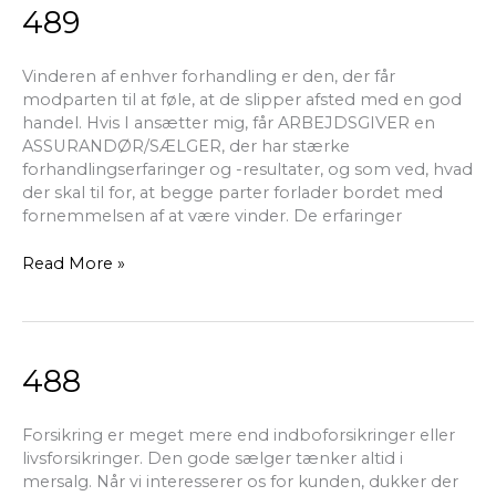
489
489
Vinderen af enhver forhandling er den, der får
modparten til at føle, at de slipper afsted med en god
handel. Hvis I ansætter mig, får ARBEJDSGIVER en
ASSURANDØR/SÆLGER, der har stærke
forhandlingserfaringer og -resultater, og som ved, hvad
der skal til for, at begge parter forlader bordet med
fornemmelsen af at være vinder. De erfaringer
Read More »
488
488
Forsikring er meget mere end indboforsikringer eller
livsforsikringer. Den gode sælger tænker altid i
mersalg. Når vi interesserer os for kunden, dukker der