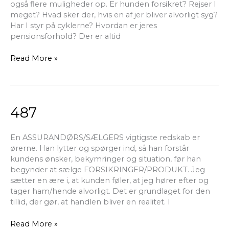
også flere muligheder op. Er hunden forsikret? Rejser I
meget? Hvad sker der, hvis en af jer bliver alvorligt syg?
Har I styr på cyklerne? Hvordan er jeres
pensionsforhold? Der er altid
Read More »
487
487
En ASSURANDØRS/SÆLGERS vigtigste redskab er
ørerne. Han lytter og spørger ind, så han forstår
kundens ønsker, bekymringer og situation, før han
begynder at sælge FORSIKRINGER/PRODUKT. Jeg
sætter en ære i, at kunden føler, at jeg hører efter og
tager ham/hende alvorligt. Det er grundlaget for den
tillid, der gør, at handlen bliver en realitet. I
Read More »