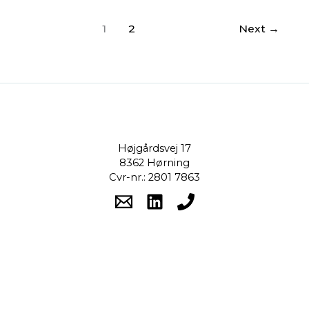
1
2
Next
→
Højgårdsvej 17
8362 Hørning
Cvr-nr.: 2801 7863