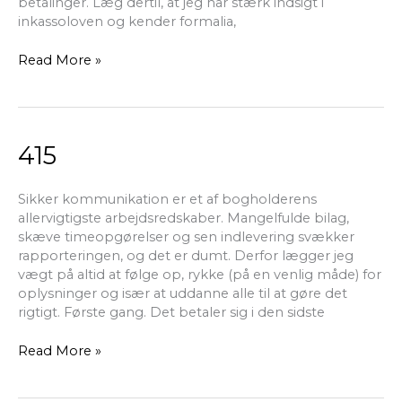
betalinger. Læg dertil, at jeg har stærk indsigt i
inkassoloven og kender formalia,
Read More »
415
415
Sikker kommunikation er et af bogholderens
allervigtigste arbejdsredskaber. Mangelfulde bilag,
skæve timeopgørelser og sen indlevering svækker
rapporteringen, og det er dumt. Derfor lægger jeg
vægt på altid at følge op, rykke (på en venlig måde) for
oplysninger og især at uddanne alle til at gøre det
rigtigt. Første gang. Det betaler sig i den sidste
Read More »