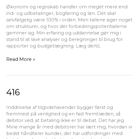
Økonomi og regnskab handler om meget mere end
ind- og udbetalinger, bogføring og løn. Dét skal
selvfølgelig være 100% i orden. Men tallene siger noget
om strukturer, og hvor der forbedringspotentialerne
gemmer sig. Min erfaring og uddannelse gør mig i
stand til at lave analyser og beregninger til brug for
rapporter og budgetlægning. Læg dertil,
Read More »
416
416
Inddrivelse af tilgodehavender bygger først og
fremmest på venlighed og en fast fremtræden, så
debitor ved, at betaling ikke er til debat. Det har jeg.
Mine mange år med debitorer har lært mig, hvordan vi
bedst håndterer kunder, der har udfordringer med