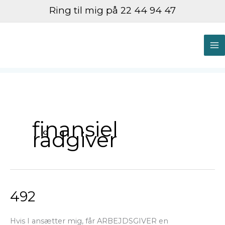
Gå
Ring til mig på 22 44 94 47
til
indholdet
M
M
finansiel
rådgiver
492
492
Hvis I ansætter mig, får ARBEJDSGIVER en