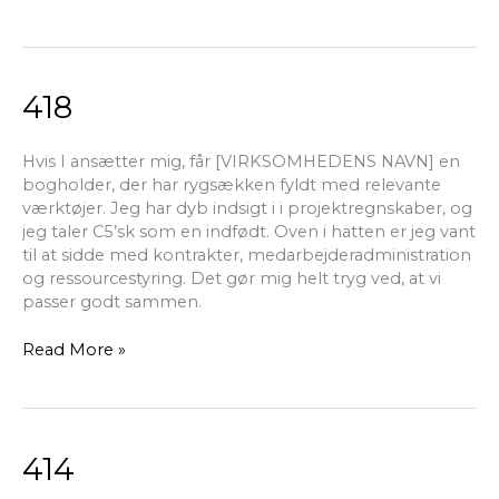
418
418
Hvis I ansætter mig, får [VIRKSOMHEDENS NAVN] en
bogholder, der har rygsækken fyldt med relevante
værktøjer. Jeg har dyb indsigt i i projektregnskaber, og
jeg taler C5’sk som en indfødt. Oven i hatten er jeg vant
til at sidde med kontrakter, medarbejderadministration
og ressourcestyring. Det gør mig helt tryg ved, at vi
passer godt sammen.
Read More »
414
414