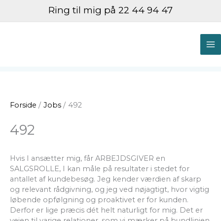
Gå
Ring til mig på 22 44 94 47
til
indholdet
M
M
Forside
Jobs
492
492
Hvis I ansætter mig, får ARBEJDSGIVER en
SALGSROLLE, I kan måle på resultater i stedet for
antallet af kundebesøg. Jeg kender værdien af skarp
og relevant rådgivning, og jeg ved nøjagtigt, hvor vigtig
løbende opfølgning og proaktivet er for kunden.
Derfor er lige præcis dét helt naturligt for mig. Det er
vejen til varige relationer, som vi mærker på bundlinjen.