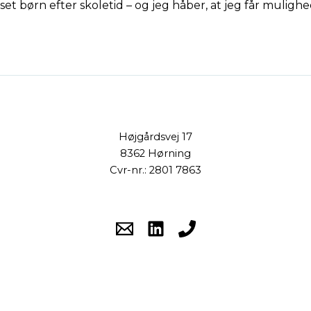
sset børn efter skoletid – og jeg håber, at jeg får mulig
Højgårdsvej 17
8362 Hørning
Cvr-nr.: 2801 7863