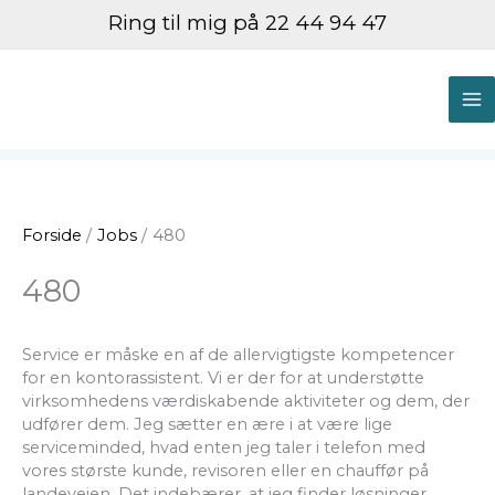
Gå
Ring til mig på 22 44 94 47
til
indholdet
M
M
Forside
Jobs
480
480
Service er måske en af de allervigtigste kompetencer
for en kontorassistent. Vi er der for at understøtte
virksomhedens værdiskabende aktiviteter og dem, der
udfører dem. Jeg sætter en ære i at være lige
serviceminded, hvad enten jeg taler i telefon med
vores største kunde, revisoren eller en chauffør på
landevejen. Det indebærer, at jeg finder løsninger,