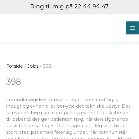
Gå
Ring til mig på 22 44 94 47
til
indholdet
M
M
Forside
Jobs
398
398
Forundersøgelser kræver meget mere end faglig
indsigt og evnen til at benytte det tekniske udstyr. Det
kræver en høj grad af empati og evnen til at skabe det
tillidsbånd, der gør patienten tryg, når den afgørende
beslutning skal tages. Det magter jeg. Jeg ved, hvor
stort pres, patienten føler sig under, når han/hun står
over for et indgreb, og derfor er relationen til TITEL og