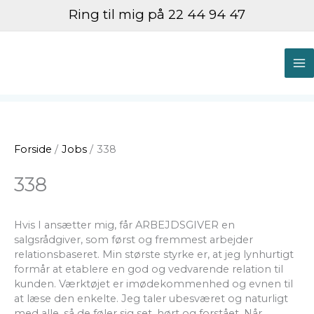
Gå
Ring til mig på 22 44 94 47
til
indholdet
M
M
Forside
Jobs
338
338
Hvis I ansætter mig, får ARBEJDSGIVER en
salgsrådgiver, som først og fremmest arbejder
relationsbaseret. Min største styrke er, at jeg lynhurtigt
formår at etablere en god og vedvarende relation til
kunden. Værktøjet er imødekommenhed og evnen til
at læse den enkelte. Jeg taler ubesværet og naturligt
med alle, så de føler sig set, hørt og forstået. Når