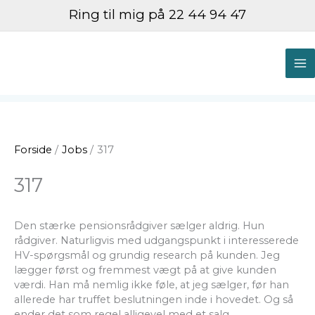
Gå
Ring til mig på 22 44 94 47
til
indholdet
M
M
Forside
Jobs
317
317
Den stærke pensionsrådgiver sælger aldrig. Hun
rådgiver. Naturligvis med udgangspunkt i interesserede
HV-spørgsmål og grundig research på kunden. Jeg
lægger først og fremmest vægt på at give kunden
værdi. Han må nemlig ikke føle, at jeg sælger, før han
allerede har truffet beslutningen inde i hovedet. Og så
ender det som regel alligevel med et salg.