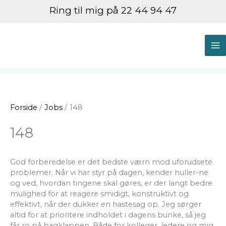
Gå
Ring til mig på 22 44 94 47
til
indholdet
M
M
Forside
Jobs
148
148
God forberedelse er det bedste værn mod uforudsete
problemer. Når vi har styr på dagen, kender huller-ne
og ved, hvordan tingene skal gøres, er der langt bedre
mulighed for at reagere smidigt, konstruktivt og
effektivt, når der dukker en hastesag op. Jeg sørger
altid for at prioritere indholdet i dagens bunke, så jeg
får ro på bagklappen. Både for kolleger, ledere og mig