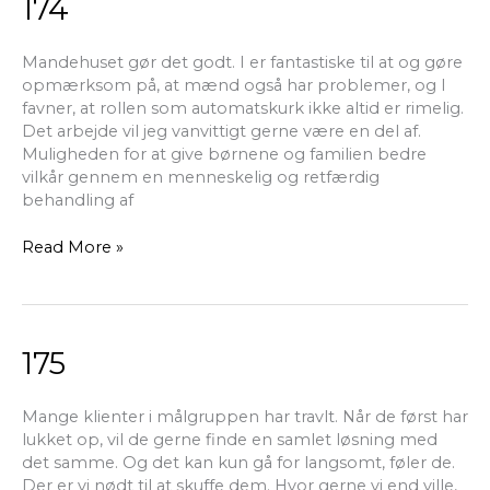
174
174
Mandehuset gør det godt. I er fantastiske til at og gøre
opmærksom på, at mænd også har problemer, og I
favner, at rollen som automatskurk ikke altid er rimelig.
Det arbejde vil jeg vanvittigt gerne være en del af.
Muligheden for at give børnene og familien bedre
vilkår gennem en menneskelig og retfærdig
behandling af
Read More »
175
175
Mange klienter i målgruppen har travlt. Når de først har
lukket op, vil de gerne finde en samlet løsning med
det samme. Og det kan kun gå for langsomt, føler de.
Der er vi nødt til at skuffe dem. Hvor gerne vi end ville,