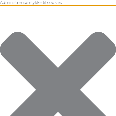
Gå
Marketing
Statistikker
Præferencer
Funktionsdygtig
Administrer samtykke til cookies
til
indholdet