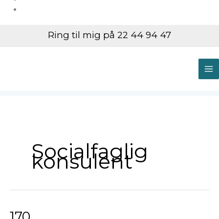
Ring til mig på 22 44 94 47
M
M
Socialfaglig
konsulent
170
170