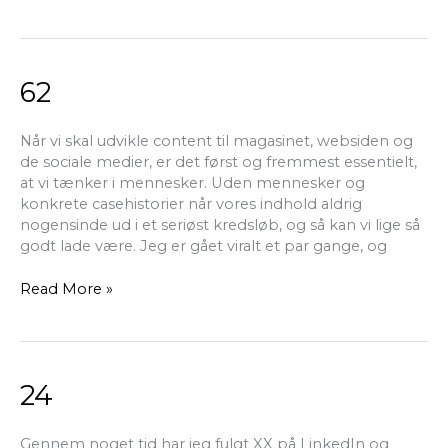
62
62
Når vi skal udvikle content til magasinet, websiden og
de sociale medier, er det først og fremmest essentielt,
at vi tænker i mennesker. Uden mennesker og
konkrete casehistorier når vores indhold aldrig
nogensinde ud i et seriøst kredsløb, og så kan vi lige så
godt lade være. Jeg er gået viralt et par gange, og
Read More »
24
24
Gennem noget tid har jeg fulgt XX på LinkedIn og