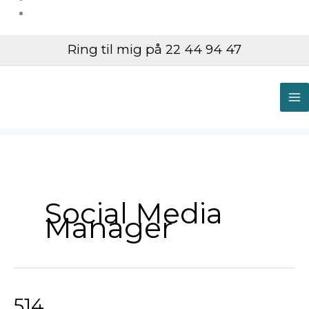
Ring til mig på 22 44 94 47
M
M
Social Media
Manager
514
514