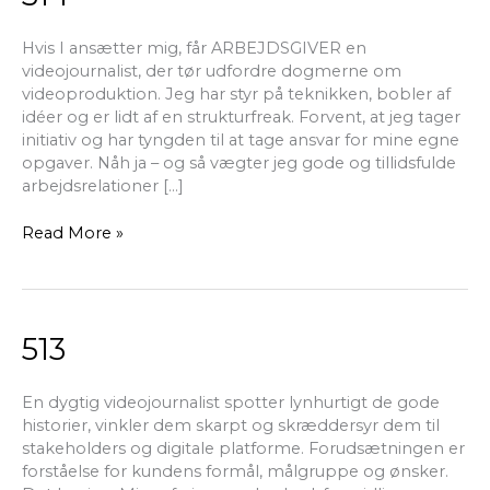
Hvis I ansætter mig, får ARBEJDSGIVER en
videojournalist, der tør udfordre dogmerne om
videoproduktion. Jeg har styr på teknikken, bobler af
idéer og er lidt af en strukturfreak. Forvent, at jeg tager
initiativ og har tyngden til at tage ansvar for mine egne
opgaver. Nåh ja – og så vægter jeg gode og tillidsfulde
arbejdsrelationer […]
Read More »
513
513
En dygtig videojournalist spotter lynhurtigt de gode
historier, vinkler dem skarpt og skræddersyr dem til
stakeholders og digitale platforme. Forudsætningen er
forståelse for kundens formål, målgruppe og ønsker.