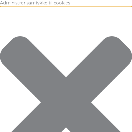
Gå
Marketing
Statistikker
Præferencer
Funktionsdygtig
Administrer samtykke til cookies
til
indholdet