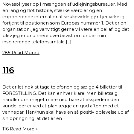
Novasol lyser op i mængden af udlejningsbureauer. Med
en lang og flot historie, stærke værdier og en
imponerende international rækkevidde gør I jer virkelig
fortjent til positionen som Europas nummer 1. Det er en
organisation, jeg vanvittigt gerne vil være en del af, og det
blev jeg endnu mere overbevist om under min
inspirerende telefonsamtale […]
285
Read More »
116
Det er let nok at tage telefonen og sælge 4 billetter til
FORESTILLING. Det kan enhver klare. Men billetsalg
handler om meget mere ned bare at ekspedere den
kunde, der er ved at planlægge en god aften med et
vennepar. Han/hun skal have en så positiv oplevelse ud af
sin opringning, at det er en
116
Read More »