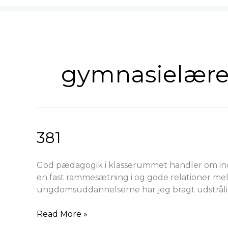
gymnasielære
381
381
God pædagogik i klasserummet handler om inddra
en fast rammesætning i og gode relationer mell
ungdomsuddannelserne har jeg bragt udstråling
Read More »