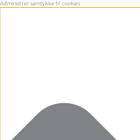
Gå
Marketing
Statistikker
Præferencer
Funktionsdygtig
Administrer samtykke til cookies
til
indholdet