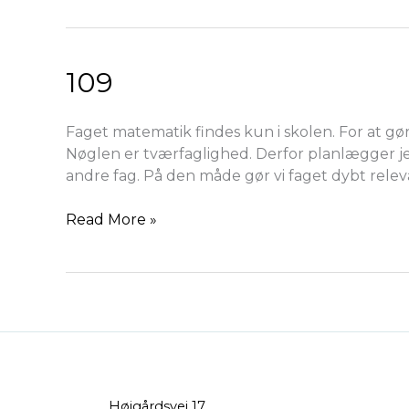
109
109
Faget matematik findes kun i skolen. For at gør
Nøglen er tværfaglighed. Derfor planlægger je
andre fag. På den måde gør vi faget dybt rele
Read More »
Højgårdsvej 17