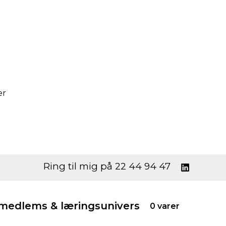
er
Ring til mig på 22 44 94 47
edlems & læringsunivers
0 varer