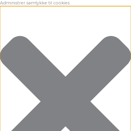
Gå
Marketing
Statistikker
Præferencer
Funktionsdygtig
Administrer samtykke til cookies
til
indholdet