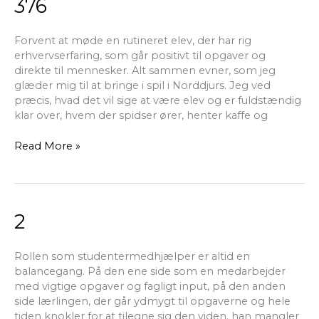
376
376
Forvent at møde en rutineret elev, der har rig
erhvervserfaring, som går positivt til opgaver og
direkte til mennesker. Alt sammen evner, som jeg
glæder mig til at bringe i spil i Norddjurs. Jeg ved
præcis, hvad det vil sige at være elev og er fuldstændig
klar over, hvem der spidser ører, henter kaffe og
Read More »
2
2
Rollen som studentermedhjælper er altid en
balancegang. På den ene side som en medarbejder
med vigtige opgaver og fagligt input, på den anden
side lærlingen, der går ydmygt til opgaverne og hele
tiden knokler for at tilegne sig den viden, han mangler