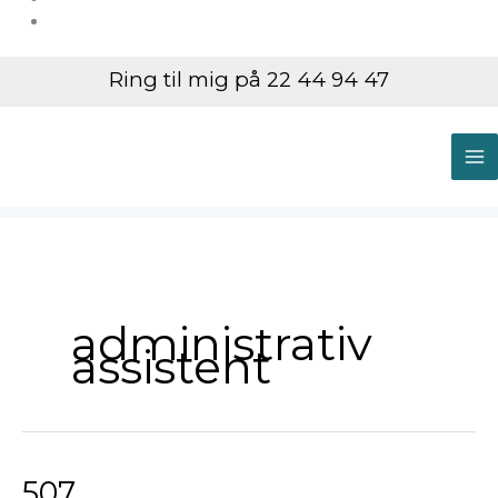
Ring til mig på 22 44 94 47
M
M
administrativ
assistent
507
507