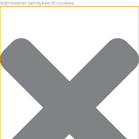
Gå
Marketing
Statistikker
Præferencer
Funktionsdygtig
Administrer samtykke til cookies
til
indholdet