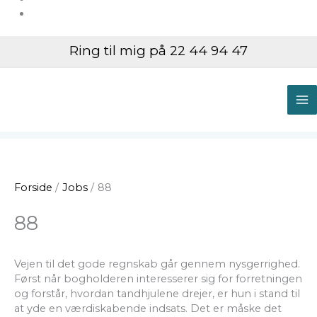
Ring til mig på 22 44 94 47
M
M
Forside
Jobs
88
88
Vejen til det gode regnskab går gennem nysgerrighed.
Først når bogholderen interesserer sig for forretningen
og forstår, hvordan tandhjulene drejer, er hun i stand til
at yde en værdiskabende indsats. Det er måske det