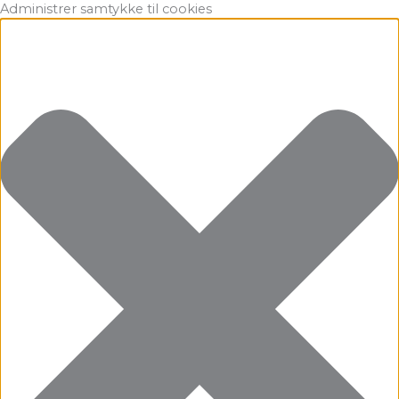
Gå
Marketing
Statistikker
Præferencer
Funktionsdygtig
Administrer samtykke til cookies
til
indholdet