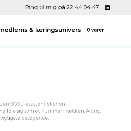
Ring til mig på 22 44 94 47
edlems & læringsunivers
0 varer
 en SOSU-assistent eller en
ig føle sig som et nummer i rækken. Aldrig.
 vigtigste besøgende.