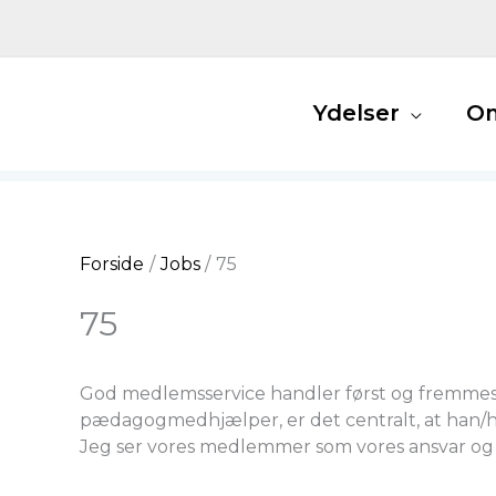
Gå
til
indholdet
Ydelser
O
Forside
Jobs
75
75
God medlemsservice handler først og fremmest 
pædagogmedhjælper, er det centralt, at han/hun
Jeg ser vores medlemmer som vores ansvar og vo