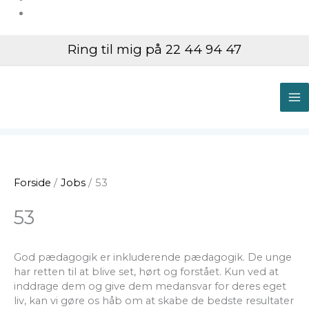
Ring til mig på 22 44 94 47
M
M
Forside
Jobs
53
53
God pædagogik er inkluderende pædagogik. De unge
har retten til at blive set, hørt og forstået. Kun ved at
inddrage dem og give dem medansvar for deres eget
liv, kan vi gøre os håb om at skabe de bedste resultater