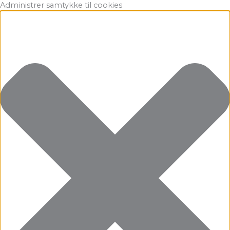
Gå
Marketing
Statistikker
Præferencer
Funktionsdygtig
Administrer samtykke til cookies
til
indholdet