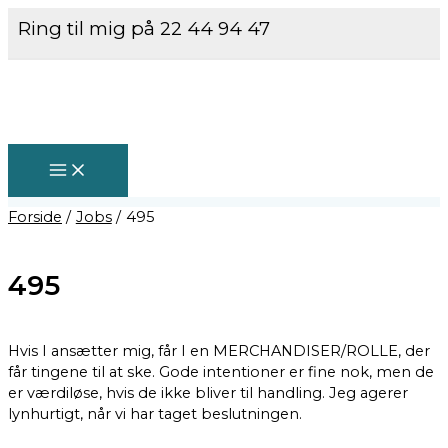
MAIN
Gå
MENU
Ring til mig på 22 44 94 47
til
indholdet
Forside
Jobs
495
495
Hvis I ansætter mig, får I en MERCHANDISER/ROLLE, der
får tingene til at ske. Gode intentioner er fine nok, men de
er værdiløse, hvis de ikke bliver til handling. Jeg agerer
lynhurtigt, når vi har taget beslutningen.