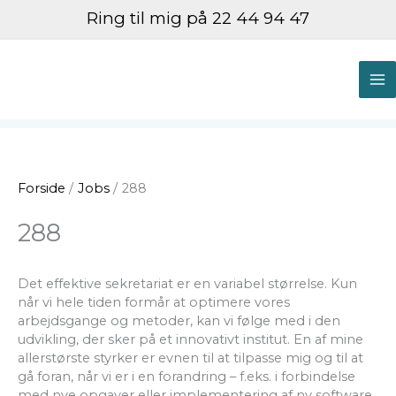
Gå
Ring til mig på 22 44 94 47
til
indholdet
M
M
Forside
Jobs
288
288
Det effektive sekretariat er en variabel størrelse. Kun
når vi hele tiden formår at optimere vores
arbejdsgange og metoder, kan vi følge med i den
udvikling, der sker på et innovativt institut. En af mine
allerstørste styrker er evnen til at tilpasse mig og til at
gå foran, når vi er i en forandring – f.eks. i forbindelse
med nye opgaver eller implementering af ny software.