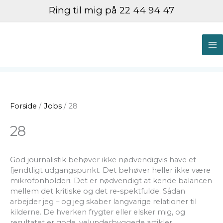
Gå
Ring til mig på 22 44 94 47
til
indholdet
M
M
Forside
Jobs
28
28
God journalistik behøver ikke nødvendigvis have et
fjendtligt udgangspunkt. Det behøver heller ikke være
mikrofonholderi. Det er nødvendigt at kende balancen
mellem det kritiske og det re-spektfulde. Sådan
arbejder jeg – og jeg skaber langvarige relationer til
kilderne. De hverken frygter eller elsker mig, og
resultatet er gode, velunderbyggede artikler.