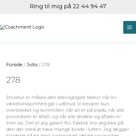
Gå
Ring til mig på 22 44 94 47
til
indholdet
M
M
Forside
Jobs
278
278
Struktur er måske den allervigtigste faktor, når en
vækstvirksomhed går i udbrud. Vi bevarer kun
overblikket og kontrollen, når alt er på plads, når alle
procedurer er aftalt, og når alle løsdele og aftaler er
linet op. Det er jeg garant for. Faktisk tror jeg ikke på
den der med at have mange bolde i luften. Jeg lægger
boldene på en lang, organiseret række og sparker