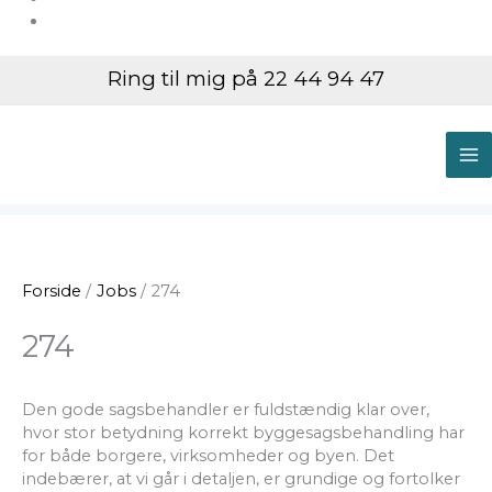
Ring til mig på 22 44 94 47
M
M
Forside
Jobs
274
274
Den gode sagsbehandler er fuldstændig klar over,
hvor stor betydning korrekt byggesagsbehandling har
for både borgere, virksomheder og byen. Det
indebærer, at vi går i detaljen, er grundige og fortolker