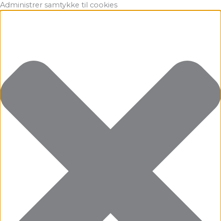
Gå
Marketing
Statistikker
Præferencer
Funktionsdygtig
Administrer samtykke til cookies
til
indholdet