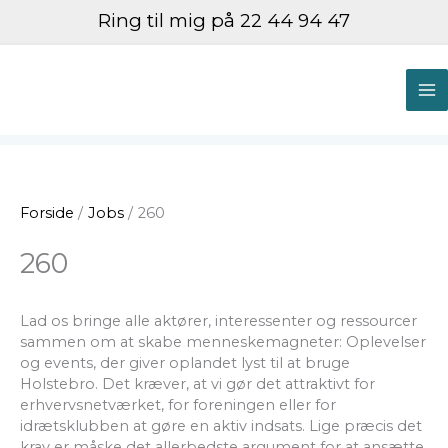
Gå
Ring til mig på 22 44 94 47
til
indholdet
M
M
Forside
Jobs
260
260
Lad os bringe alle aktører, interessenter og ressourcer
sammen om at skabe menneskemagneter: Oplevelser
og events, der giver oplandet lyst til at bruge
Holstebro. Det kræver, at vi gør det attraktivt for
erhvervsnetværket, for foreningen eller for
idrætsklubben at gøre en aktiv indsats. Lige præcis det
krav er måske det allerbedste argument for at ansætte