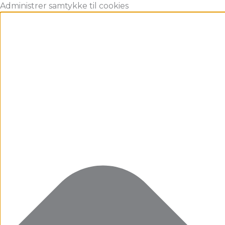
Gå
Marketing
Statistikker
Præferencer
Funktionsdygtig
Administrer samtykke til cookies
til
indholdet