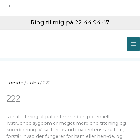
Ring til mig på 22 44 94 47
M
M
Forside
Jobs
222
222
Rehabilitering af patienter med en potentielt
livstruende sygdom er meget mere end træning og
koordinering. Vi sætter os ind i patientens situation,
forstår, hvad der fungerer for ham eller hen-de, og