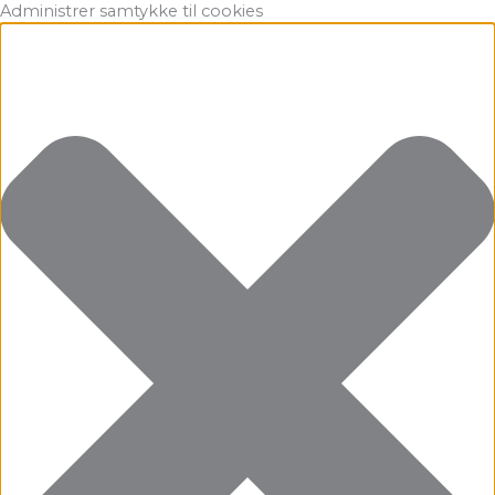
Gå
Marketing
Statistikker
Præferencer
Funktionsdygtig
Administrer samtykke til cookies
til
indholdet