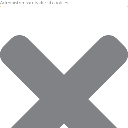
Gå
Marketing
Statistikker
Præferencer
Funktionsdygtig
Administrer samtykke til cookies
til
indholdet