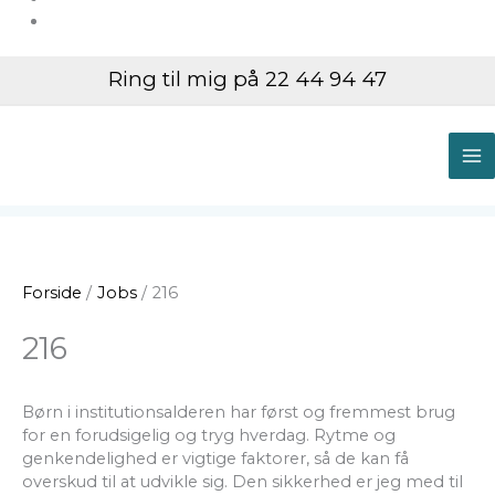
Ring til mig på 22 44 94 47
M
M
Forside
Jobs
216
216
Børn i institutionsalderen har først og fremmest brug
for en forudsigelig og tryg hverdag. Rytme og
genkendelighed er vigtige faktorer, så de kan få
overskud til at udvikle sig. Den sikkerhed er jeg med til