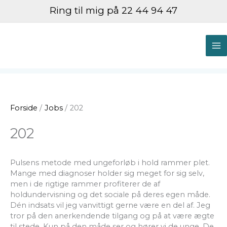
Gå
Ring til mig på 22 44 94 47
til
indholdet
M
M
Forside
Jobs
202
202
Pulsens metode med ungeforløb i hold rammer plet.
Mange med diagnoser holder sig meget for sig selv,
men i de rigtige rammer profiterer de af
holdundervisning og det sociale på deres egen måde.
Dén indsats vil jeg vanvittigt gerne være en del af. Jeg
tror på den anerkendende tilgang og på at være ægte
til stede. Kun på den måde ser og hører vi de unge. De