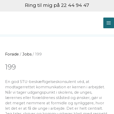
Gå
Ring til mig på 22 44 94 47
til
indholdet
M
M
Forside
Jobs
199
199
En god STU-beskæftigelseskonsulent véd, at
modtagerrettet kommunikation er kernen i arbejdet.
Når vi tager udgangspunkt i skolens, de unges,
lærernes eller forældrenes ståsted og ønsker, gør vi
det meget nemmere at formidle og synliggøre, hvor
let det er at få de unge i arbejde. Det er helt centralt.
Jeg taler, skriver og kommu-nikerer klart med respekt