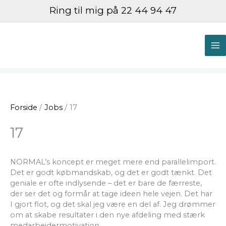
Gå
Ring til mig på 22 44 94 47
til
indholdet
M
M
Forside
Jobs
17
17
NORMAL’s koncept er meget mere end parallelimport.
Det er godt købmandskab, og det er godt tænkt. Det
geniale er ofte indlysende – det er bare de færreste,
der ser det og formår at tage ideen hele vejen. Det har
I gjort flot, og det skal jeg være en del af. Jeg drømmer
om at skabe resultater i den nye afdeling med stærk
medarbejdermotivation.