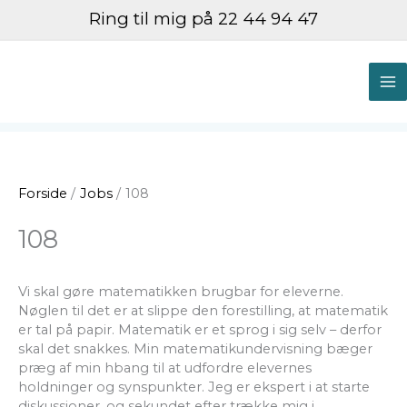
Gå
Ring til mig på 22 44 94 47
til
indholdet
M
M
Forside
Jobs
108
108
Vi skal gøre matematikken brugbar for eleverne.
Nøglen til det er at slippe den forestilling, at matematik
er tal på papir. Matematik er et sprog i sig selv – derfor
skal det snakkes. Min matematikundervisning bæger
præg af min hbang til at udfordre elevernes
holdninger og synspunkter. Jeg er ekspert i at starte
diskussioner, og sekundet efter trække mig i