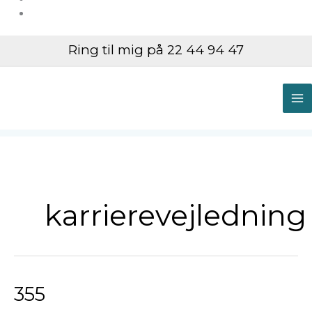
Ring til mig på 22 44 94 47
M
M
karrierevejledning
355
355