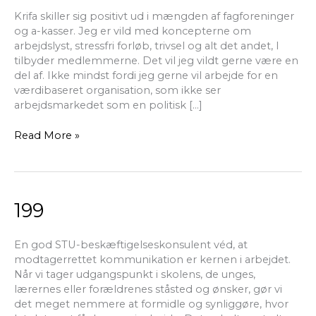
Krifa skiller sig positivt ud i mængden af fagforeninger
og a-kasser. Jeg er vild med koncepterne om
arbejdslyst, stressfri forløb, trivsel og alt det andet, I
tilbyder medlemmerne. Det vil jeg vildt gerne være en
del af. Ikke mindst fordi jeg gerne vil arbejde for en
værdibaseret organisation, som ikke ser
arbejdsmarkedet som en politisk […]
Read More »
199
199
En god STU-beskæftigelseskonsulent véd, at
modtagerrettet kommunikation er kernen i arbejdet.
Når vi tager udgangspunkt i skolens, de unges,
lærernes eller forældrenes ståsted og ønsker, gør vi
det meget nemmere at formidle og synliggøre, hvor