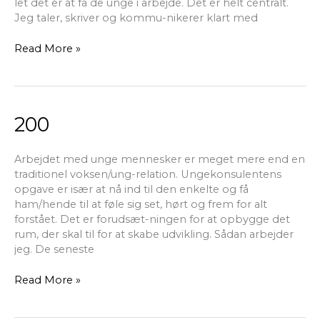
let det er at få de unge i arbejde. Det er helt centralt.
Jeg taler, skriver og kommu-nikerer klart med
Read More »
200
200
Arbejdet med unge mennesker er meget mere end en
traditionel voksen/ung-relation. Ungekonsulentens
opgave er især at nå ind til den enkelte og få
ham/hende til at føle sig set, hørt og frem for alt
forstået. Det er forudsæt-ningen for at opbygge det
rum, der skal til for at skabe udvikling. Sådan arbejder
jeg. De seneste
Read More »