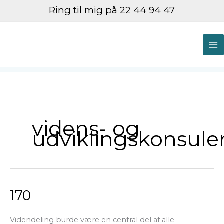
Gå
Ring til mig på 22 44 94 47
til
indholdet
M
M
videns- og
udviklingskonsule
170
170
Videndeling burde være en central del af alle