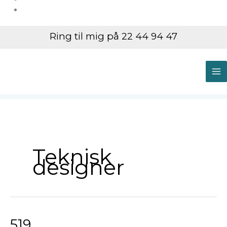
Ring til mig på 22 44 94 47
M
M
Teknisk
designer
519
519