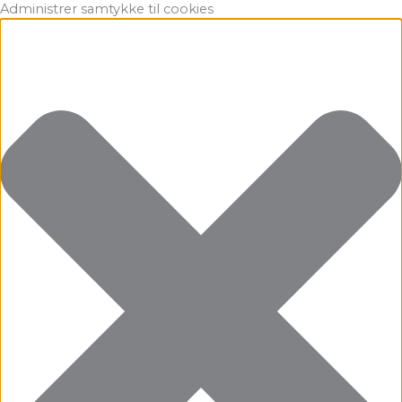
Gå
Marketing
Statistikker
Præferencer
Funktionsdygtig
Administrer samtykke til cookies
til
indholdet