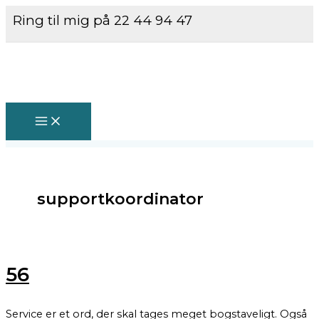
MAIN
Gå
56
MENU
Ring til mig på 22 44 94 47
til
indholdet
supportkoordinator
56
Service er et ord, der skal tages meget bogstaveligt. Også