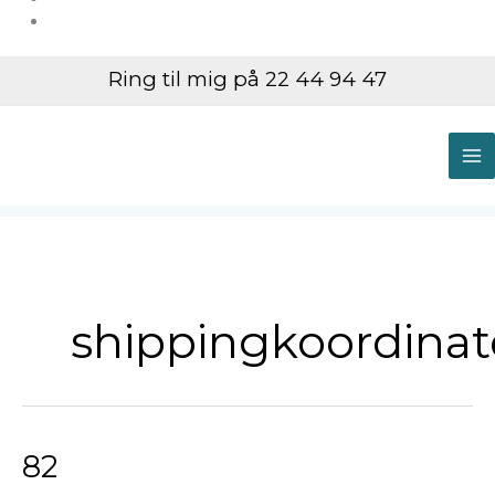
Ring til mig på 22 44 94 47
M
M
shippingkoordinat
82
82