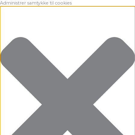
Gå
Marketing
Statistikker
Præferencer
Funktionsdygtig
Administrer samtykke til cookies
til
indholdet