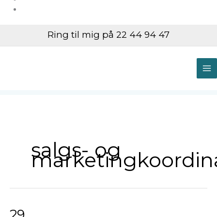
Ring til mig på 22 44 94 47
M
M
salgs- og
marketingkoordin
29
29