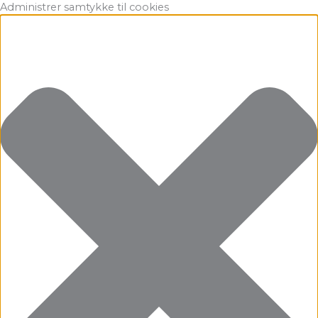
Gå
Marketing
Statistikker
Præferencer
Funktionsdygtig
Administrer samtykke til cookies
til
indholdet