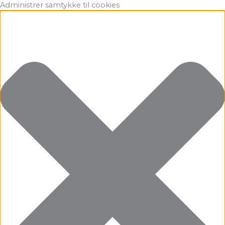
Gå
Marketing
Statistikker
Præferencer
Funktionsdygtig
Administrer samtykke til cookies
til
indholdet