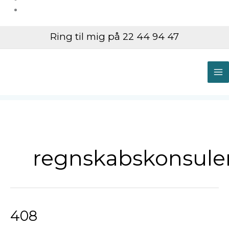
Ring til mig på 22 44 94 47
M
M
regnskabskonsule
408
408