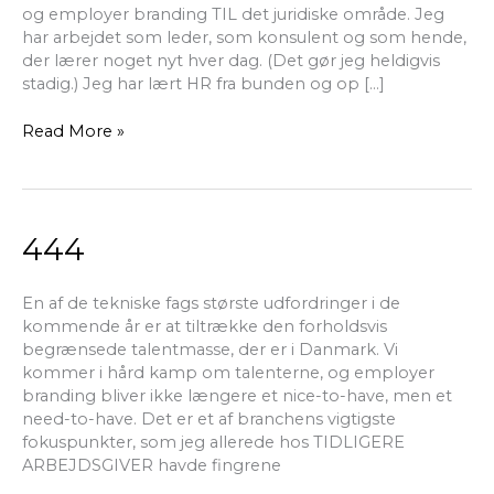
og employer branding TIL det juridiske område. Jeg
har arbejdet som leder, som konsulent og som hende,
der lærer noget nyt hver dag. (Det gør jeg heldigvis
stadig.) Jeg har lært HR fra bunden og op […]
Read More »
444
444
En af de tekniske fags største udfordringer i de
kommende år er at tiltrække den forholdsvis
begrænsede talentmasse, der er i Danmark. Vi
kommer i hård kamp om talenterne, og employer
branding bliver ikke længere et nice-to-have, men et
need-to-have. Det er et af branchens vigtigste
fokuspunkter, som jeg allerede hos TIDLIGERE
ARBEJDSGIVER havde fingrene