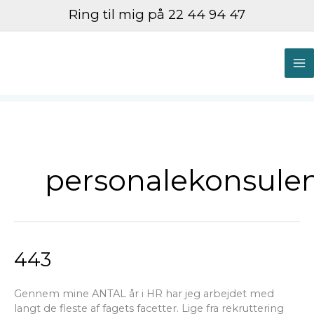
Gå
Ring til mig på 22 44 94 47
til
indholdet
M
M
personalekonsule
443
443
Gennem mine ANTAL år i HR har jeg arbejdet med
langt de fleste af fagets facetter. Lige fra rekruttering