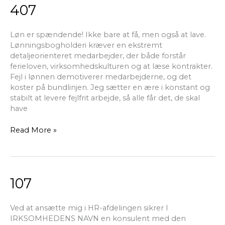
407
407
Løn er spændende! Ikke bare at få, men også at lave.
Lønningsbogholderi kræver en ekstremt
detaljeorienteret medarbejder, der både forstår
ferieloven, virksomhedskulturen og at læse kontrakter.
Fejl i lønnen demotiverer medarbejderne, og det
koster på bundlinjen. Jeg sætter en ære i konstant og
stabilt at levere fejlfrit arbejde, så alle får det, de skal
have
Read More »
107
107
Ved at ansætte mig i HR-afdelingen sikrer I
IRKSOMHEDENS NAVN en konsulent med den