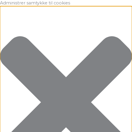
Gå
Marketing
Statistikker
Præferencer
Funktionsdygtig
Administrer samtykke til cookies
til
indholdet