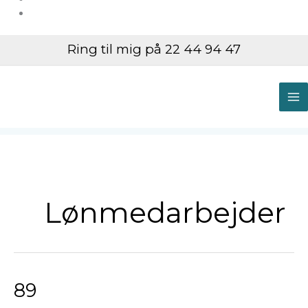
Ring til mig på 22 44 94 47
M
M
Lønmedarbejder
89
89