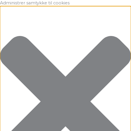
Gå
Marketing
Statistikker
Præferencer
Funktionsdygtig
Administrer samtykke til cookies
til
indholdet