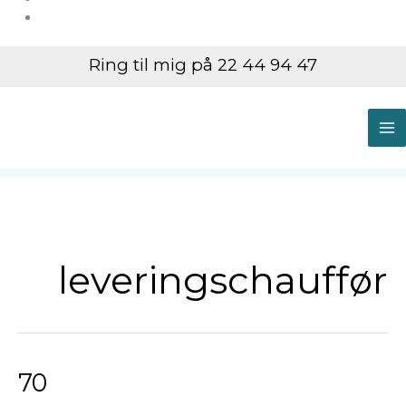
Ring til mig på 22 44 94 47
M
M
leveringschauffør
70
70