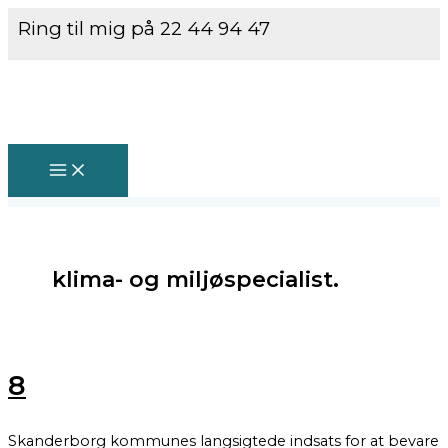
MAIN
Gå
8
MENU
Ring til mig på 22 44 94 47
til
indholdet
klima- og miljøspecialist.
8
Skanderborg kommunes langsigtede indsats for at bevare