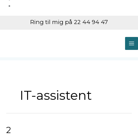
Ring til mig på 22 44 94 47
M
M
IT-assistent
2
2