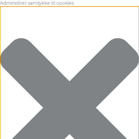
Gå
Marketing
Statistikker
Præferencer
Funktionsdygtig
Administrer samtykke til cookies
til
indholdet